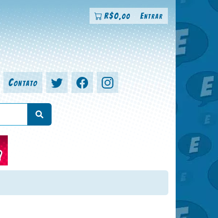
R$
0
Entrar
,00
Contato
a, colorista