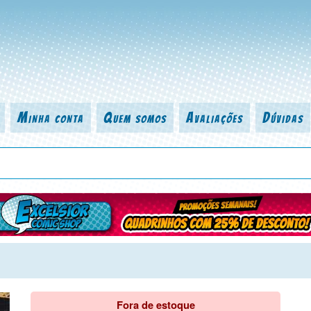
Minha conta
Quem somos
Avaliações
Dúvidas
 título da revista, personagem, série, escritor, desenhista, arte-finalist
Fora de estoque