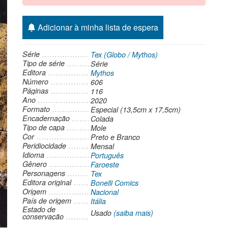
Adicionar à minha lista de espera
Série
Tex (Globo / Mythos)
Tipo de série
Série
Editora
Mythos
Número
606
Páginas
116
Ano
2020
Formato
Especial (13,5cm x 17,5cm)
Encadernação
Colada
Tipo de capa
Mole
Cor
Preto e Branco
Peridiocidade
Mensal
Idioma
Português
Gênero
Faroeste
Personagens
Tex
Editora original
Bonelli Comics
Origem
Nacional
País de origem
Itália
Estado de
Usado
(saiba mais)
conservação