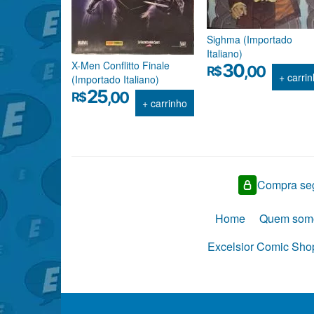
Sighma (Importado
Italiano)
X-Men Conflitto Finale
30
,00
R$
+ carri
(Importado Italiano)
25
,00
R$
+ carrinho
Compra seg
Home
Quem som
Excelsior Comic Shop