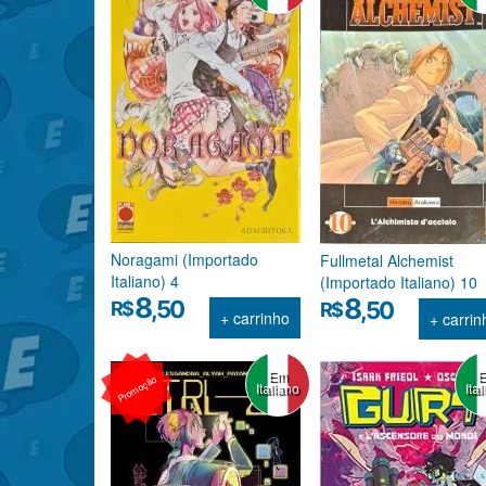
Noragami (Importado
Fullmetal Alchemist
Italiano) 4
(Importado Italiano) 10
8
8
,50
R$
,50
R$
+ carrinho
+ carrin
Em
Promoção
Italiano
Ita