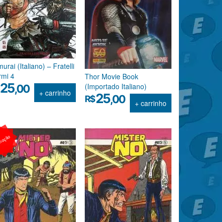
urai (Italiano) – Fratelli
rmi 4
Thor Movie Book
25
(Importado Italiano)
,00
+ carrinho
25
,00
R$
+ carrinho
moção