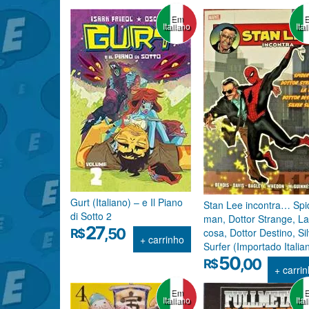
Em
Italiano
Ita
Gurt (Italiano) – e Il Piano
Stan Lee incontra… Spi
di Sotto 2
man, Dottor Strange, La
27
,50
R$
cosa, Dottor Destino, Si
+ carrinho
Surfer (Importado Italia
50
,00
R$
+ carri
Em
Italiano
Ita