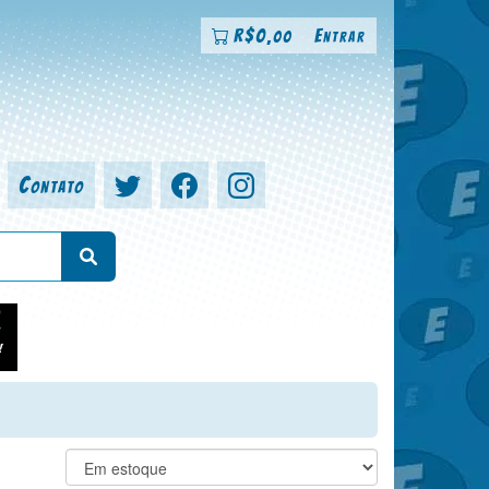
R$
0
Entrar
,00
Contato
a, colorista