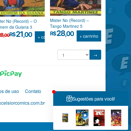
Mister No (Record) –
ter No (Record) – O
Tango Martinez 5
mem da Guiana 3
28
21
,00
R$
,00
R$
28
,00
+ carrinho
+ carrinho
reço
reço
iginal
ual
a:
→
$28,00.
$21,00.
os de uso
Contato
celsiorcomics.com.br