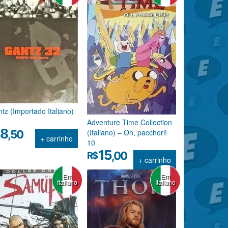
tz (Importado Italiano)
Adventure Time Collection
8
(Italiano) – Oh, paccheri!
,50
+ carrinho
10
15
,00
R$
+ carrinho
Em
Em
Italiano
Italiano