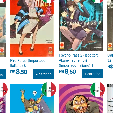
Psycho-Pass 2 -Ispettore
Gan
Akane Tsunemori
32
Fire Force (Importado
(Importado Italiano) 1
Italiano) 8
R$
8
8
,50
,50
R$
R$
+ carrinho
+ carrinho
ho
Em
Em
Em
liano
Italiano
Italiano