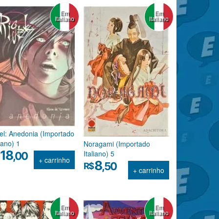
Em
Em
Italiano
Italiano
el: Anedonia (Importado
liano) 1
Noragami (Importado
18
Italiano) 5
,00
+ carrinho
8
,50
R$
+ carrinho
Em
Em
Italiano
Italiano