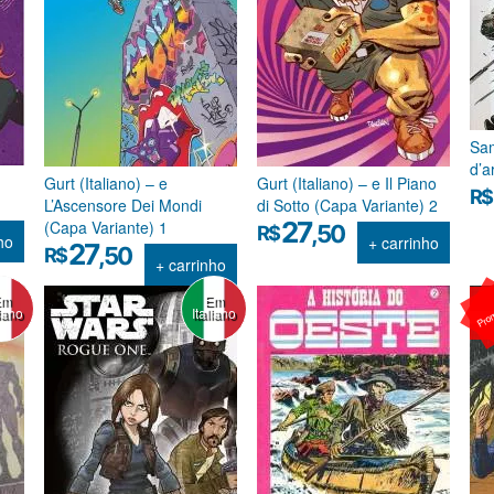
Sam
d’a
Gurt (Italiano) – e
Gurt (Italiano) – e Il Piano
R$
1
L’Ascensore Dei Mondi
di Sotto (Capa Variante) 2
27
(Capa Variante) 1
,50
R$
ho
+ carrinho
27
,50
R$
+ carrinho
Em
Em
Pro
liano
Italiano