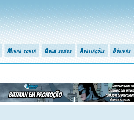
Minha conta
Quem somos
Avaliações
Dúvidas
 título da revista, personagem, série, escritor, desenhista, arte-finalist