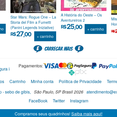
A História do Oeste – Os
Star Wars: Rogue One – La
Mis
Aventureiros 2
Storia del Film a Fumetti
Ho
25
,00
R$
(Panini Legends Iniziative)
nho
O
O
+ carrinho
R$
27
,00
R$
p
p
+ carrinho
or
at
er
é:
Carregar mais
R
R
Pagamentos:
ura ℹ️
os
Carrinho
Minha conta
Política de Privacidade
Term
 - sebo de gibis,
São Paulo,
SP
Brasil
2026
atendimento@ex
FaceBook
Twitter
Instagram
Compramos seus quadrinhos!
Saiba mais aqui!