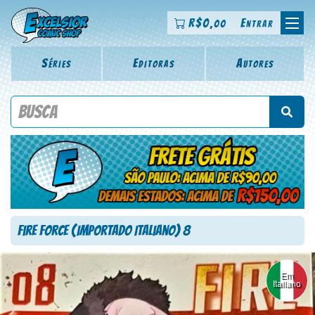
R$
0
Entrar
,00
Séries
Editoras
Autores
Procure por título da revista, personagem, série, escritor,
desenhista, arte-finalista, colorista
Fire Force (Importado Italiano) 8
Em
Italiano