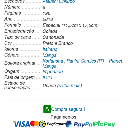
Escritores
Atsushi Ohkubo
Número
8
Páginas
196
Ano
2018
Formato
Especial (11,5cm x 17,5cm)
Encadernação
Colada
Tipo de capa
Cartonada
Cor
Preto e Branco
Idioma
Italiano
Gênero
Mangá
Kodansha
,
Panini Comics (IT)
>
Planet
Editora original
Manga
Origem
Importado
País de origem
Itália
Estado de
Usado
(saiba mais)
conservação
Compra segura ℹ️
Pagamentos: