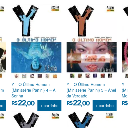
Y – O Último Homem
Y – O Último Homem
Y 
 Um
(Minissérie Panini) 4 – A
(Minissérie Panini) 5 – Anel
(Mi
Senha
da Verdade
Me
22
22
,00
,00
R$
R$
R$
ho
+ carrinho
+ carrinho