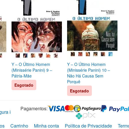
Y – O Último Homem
Y – O Último Homem
(Minissérie Panini) 9 –
(Minissérie Panini) 10 –
Pátria-Mãe
Não Há Causa Sem
Porquê
Esgotado
Esgotado
Pagamentos:
ura ℹ️
os
Carrinho
Minha conta
Política de Privacidade
Term