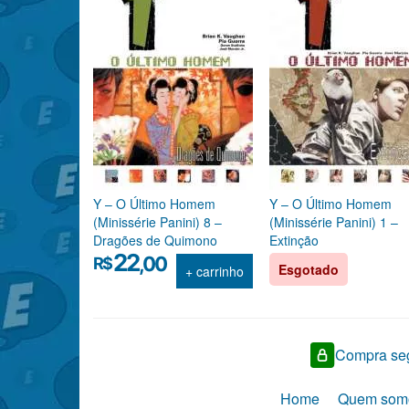
Y – O Último Homem
Y – O Último Homem
(Minissérie Panini) 8 –
(Minissérie Panini) 1 –
Dragões de Quimono
Extinção
22
,00
R$
Esgotado
+ carrinho
Compra seg
Home
Quem som