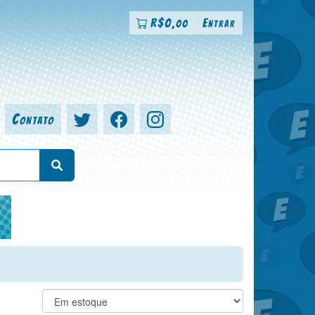
R$
0
Entrar
,00
Contato
a, colorista