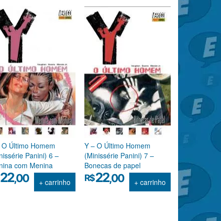
– O Último Homem
Y – O Último Homem
nissérie Panini) 6 –
(Minissérie Panini) 7 –
nina com Menina
Bonecas de papel
22
22
,00
,00
R$
+ carrinho
+ carrinho