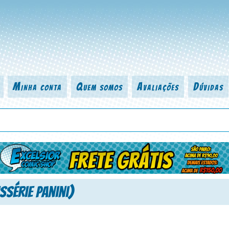
Minha conta
Quem somos
Avaliações
Dúvidas
 título da revista, personagem, série, escritor, desenhista, arte-finalist
ssérie Panini)