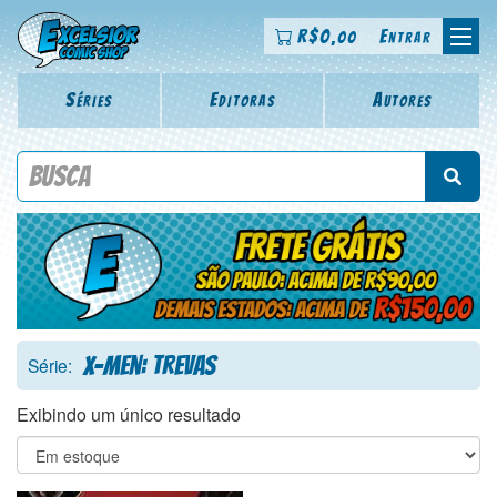
R$
0
Entrar
,00
Séries
Editoras
Autores
Procure por título da revista, personagem, série, escritor,
desenhista, arte-finalista, colorista
X-Men: Trevas
Série:
Exibindo um único resultado