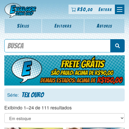
R$
0
Entrar
,00
Séries
Editoras
Autores
Procure por título da revista, personagem, série, escritor,
desenhista, arte-finalista, colorista
Tex Ouro
Série:
Exibindo 1–24 de 111 resultados