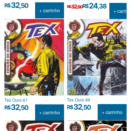
32
O
O
24
,50
R$
,38
R$
32
,50
R$
preço
preço
+ carrinho
+ carrin
original
atual
era:
é:
R$32,50.
R$24,38.
Tex Ouro 69
Tex Ouro 67
32
32
,50
R$
,50
R$
+ carrinho
+ carrinho