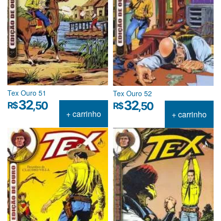
Tex Ouro 51
Tex Ouro 52
32
32
,50
R$
,50
R$
+ carrinho
+ carrinho