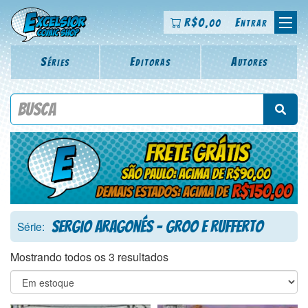
R$
0
Entrar
,00
Séries
Editoras
Autores
Procure por título da revista, personagem, série, escritor,
desenhista, arte-finalista, colorista
Sergio Aragonés - Groo e Rufferto
Série:
Mostrando todos os 3 resultados