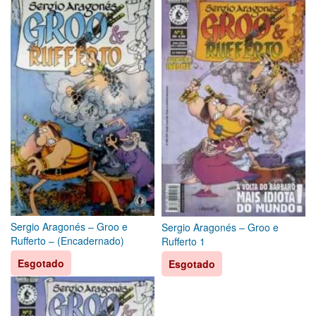
Sergio Aragonés – Groo e
Sergio Aragonés – Groo e
Rufferto – (Encadernado)
Rufferto 1
Esgotado
Esgotado