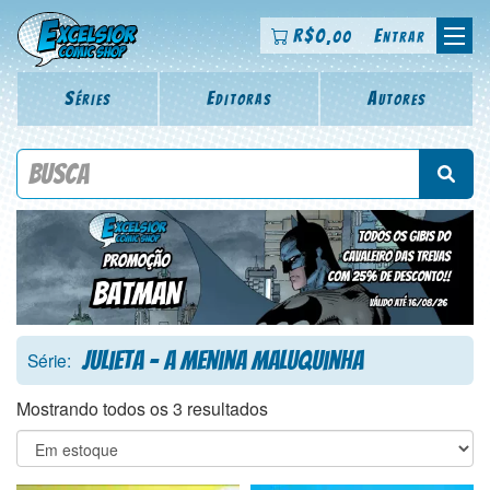
R$
0
Entrar
,00
Séries
Editoras
Autores
Procure por título da revista, personagem, série, escritor,
desenhista, arte-finalista, colorista
Julieta - a Menina Maluquinha
Série:
Mostrando todos os 3 resultados