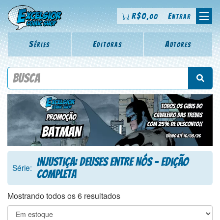
R$
0
Entrar
,00
Séries
Editoras
Autores
Procure por título da revista, personagem, série, escritor,
desenhista, arte-finalista, colorista
Injustiça: Deuses Entre Nós - Edição
Série:
Completa
Mostrando todos os 6 resultados