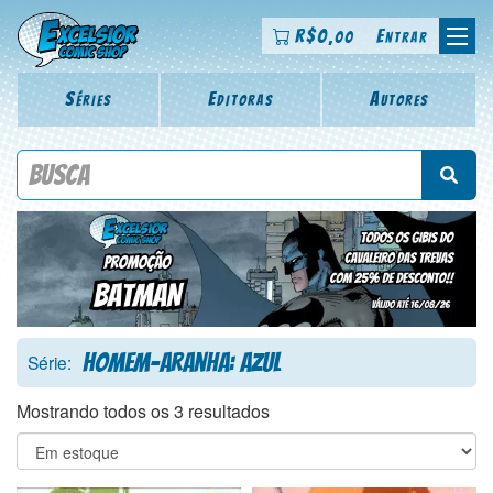
R$
0
Entrar
,00
Séries
Editoras
Autores
Procure por título da revista, personagem, série, escritor,
desenhista, arte-finalista, colorista
Homem-Aranha: Azul
Série:
Mostrando todos os 3 resultados