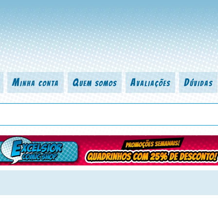
Minha conta
Quem somos
Avaliações
Dúvidas
 título da revista, personagem, série, escritor, desenhista, arte-finalist