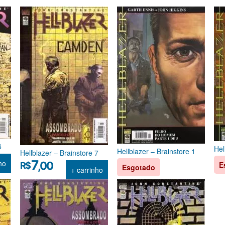
6
Hel
Hellblazer – Brainstore 1
Hellblazer – Brainstore 7
7
ho
,00
R$
E
Esgotado
+ carrinho