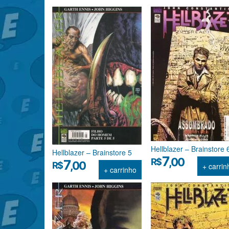
Hellblazer – Brainstore 
Hellblazer – Brainstore 5
7
,00
R$
7
,00
R$
+ carrin
+ carrinho