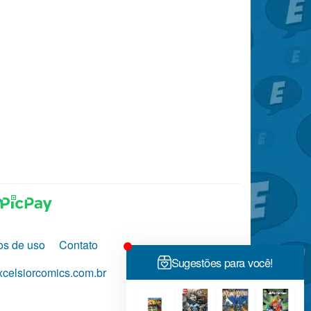
os de uso
Contato
celsiorcomics.com.br