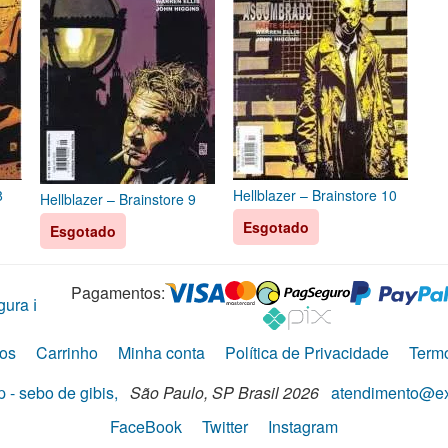
8
Hellblazer – Brainstore 10
Hellblazer – Brainstore 9
Esgotado
Esgotado
Pagamentos:
ura ℹ️
os
Carrinho
Minha conta
Política de Privacidade
Term
 - sebo de gibis,
São Paulo,
SP
Brasil
2026
atendimento@ex
FaceBook
Twitter
Instagram