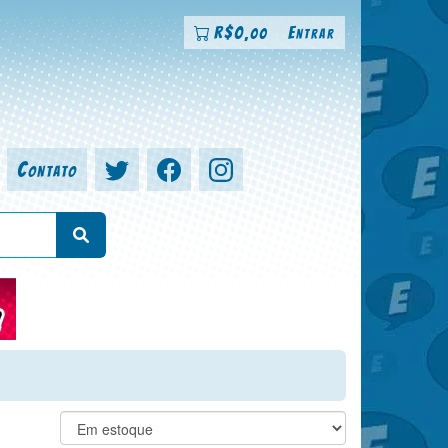
R$
0
Entrar
,00
Contato
a, colorista