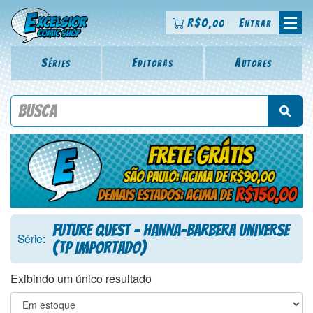
R$
0
Entrar
,00
Séries
Editoras
Autores
Procure por título da revista, personagem, série, escritor,
desenhista, arte-finalista, colorista
Future Quest - Hanna-Barbera Universe
Série:
(TP Importado)
Exibindo um único resultado