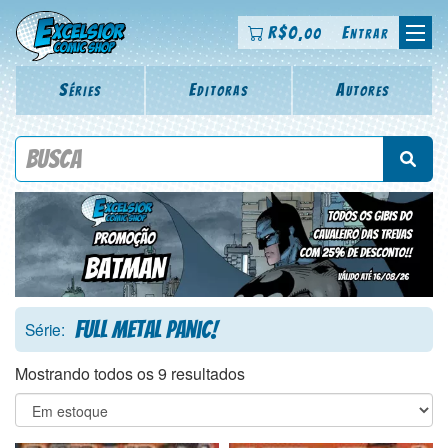
R$
0
Entrar
,00
Séries
Editoras
Autores
Procure por título da revista, personagem, série, escritor,
desenhista, arte-finalista, colorista
Full Metal Panic!
Série:
Mostrando todos os 9 resultados