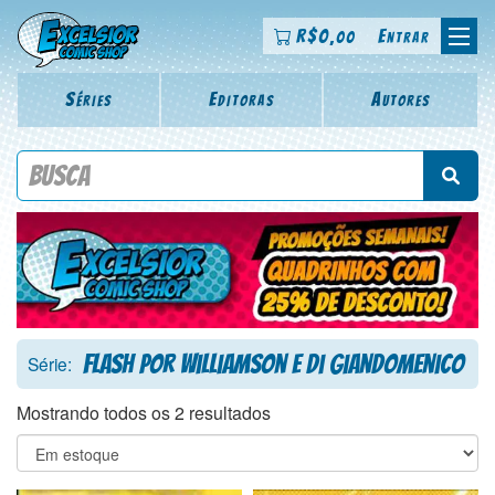
R$
0
Entrar
,00
Séries
Editoras
Autores
Procure por título da revista, personagem, série, escritor,
desenhista, arte-finalista, colorista
Flash Por Williamson e Di Giandomenico
Série:
Mostrando todos os 2 resultados