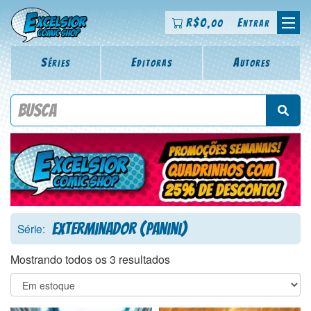
R$
0
Entrar
,00
Séries
Editoras
Autores
Procure por título da revista, personagem, série, escritor,
desenhista, arte-finalista, colorista
Exterminador (Panini)
Série:
Mostrando todos os 3 resultados