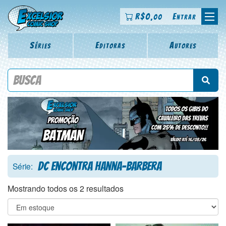
R$
0
Entrar
,00
Séries
Editoras
Autores
Procure por título da revista, personagem, série, escritor,
desenhista, arte-finalista, colorista
DC Encontra Hanna-Barbera
Série:
Mostrando todos os 2 resultados