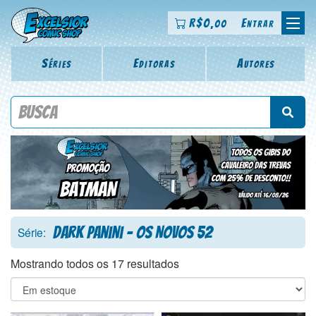
R$
0
Entrar
,00
Séries
Editoras
Autores
Procure por título da revista, personagem, série, escritor,
desenhista, arte-finalista, colorista
Dark Panini - Os Novos 52
Série:
Mostrando todos os 17 resultados