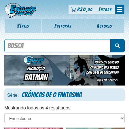
R$
0
Entrar
,00
Séries
Editoras
Autores
Procure por título da revista, personagem, série, escritor,
desenhista, arte-finalista, colorista
Crônicas de O Fantasma
Série:
Mostrando todos os 4 resultados