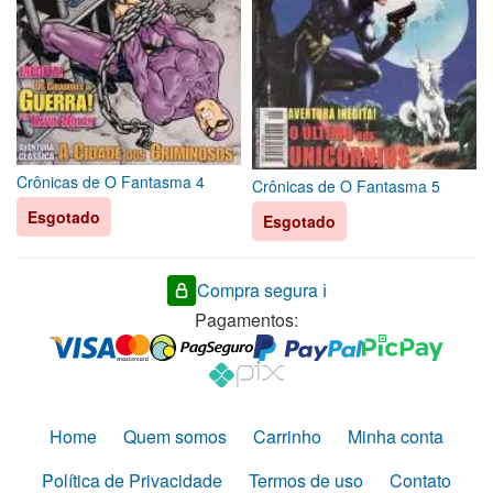
Crônicas de O Fantasma 4
Crônicas de O Fantasma 5
Esgotado
Esgotado
Compra segura ℹ️
Pagamentos:
Home
Quem somos
Carrinho
Minha conta
Política de Privacidade
Termos de uso
Contato