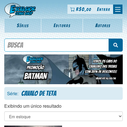
R$
0
Entrar
,00
Séries
Editoras
Autores
Procure por título da revista, personagem, série, escritor,
desenhista, arte-finalista, colorista
Cavalo de Teta
Série:
Exibindo um único resultado