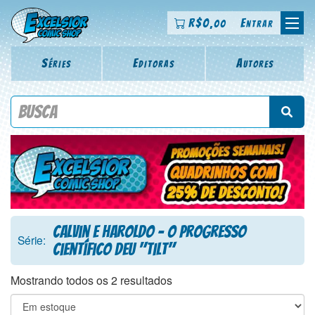
R$
0
Entrar
,00
Séries
Editoras
Autores
Procure por título da revista, personagem, série, escritor,
desenhista, arte-finalista, colorista
Calvin e Haroldo - O Progresso
Série:
Científico Deu "Tilt"
Mostrando todos os 2 resultados