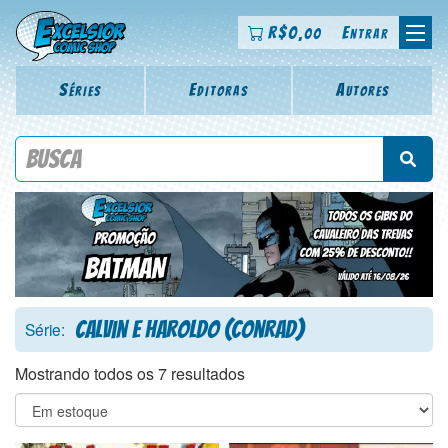
R$
0
Entrar
,00
Séries
Editoras
Autores
Procure por título da revista, personagem, série, escritor,
desenhista, arte-finalista, colorista
Calvin e Haroldo (Conrad)
Série:
Mostrando todos os 7 resultados