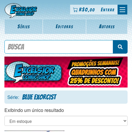
R$
0
Entrar
,00
Séries
Editoras
Autores
Procure por título da revista, personagem, série, escritor,
desenhista, arte-finalista, colorista
Blue Exorcist
Série:
Exibindo um único resultado