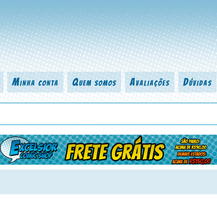
Minha conta
Quem somos
Avaliações
Dúvidas
 título da revista, personagem, série, escritor, desenhista, arte-finalist