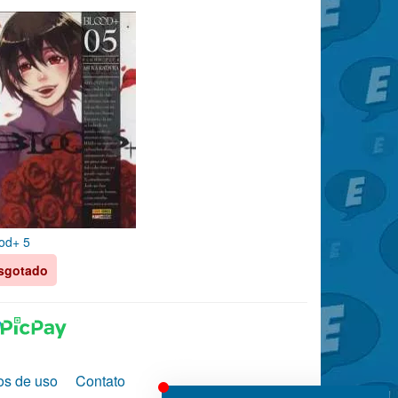
od+ 5
sgotado
os de uso
Contato