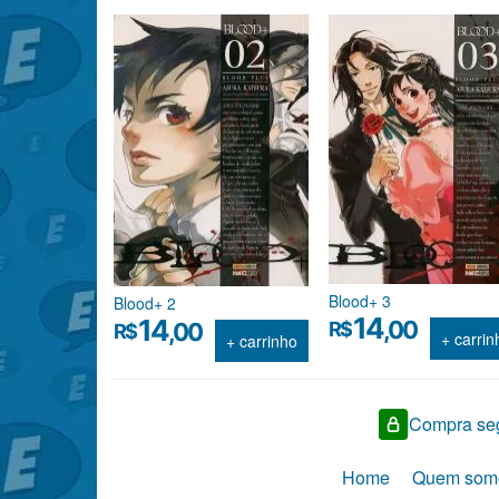
Blood+ 3
Blood+ 2
14
14
,00
R$
,00
R$
+ carrin
+ carrinho
Compra seg
Home
Quem som