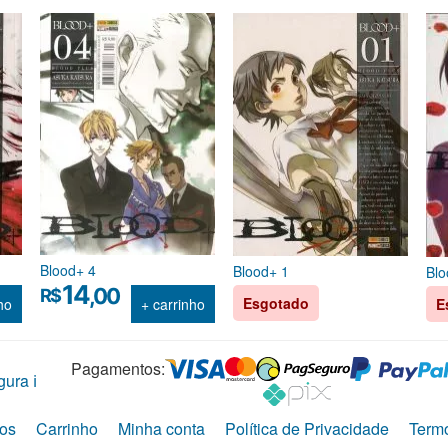
Blood+ 4
Blood+ 1
Blo
14
,00
R$
Esgotado
ho
+ carrinho
E
Pagamentos:
ura ℹ️
os
Carrinho
Minha conta
Política de Privacidade
Term