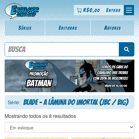
R$
0
Entrar
,00
Séries
Editoras
Autores
Procure por título da revista, personagem, série, escritor,
desenhista, arte-finalista, colorista
Blade - A Lâmina do Imortal (JBC / Big)
Série:
Mostrando todos os 8 resultados