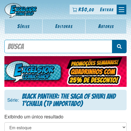
R$
0
Entrar
,00
Séries
Editoras
Autores
Procure por título da revista, personagem, série, escritor,
desenhista, arte-finalista, colorista
Black Panther: The Saga Of Shuri And
Série:
T'Challa (TP Importado)
Exibindo um único resultado