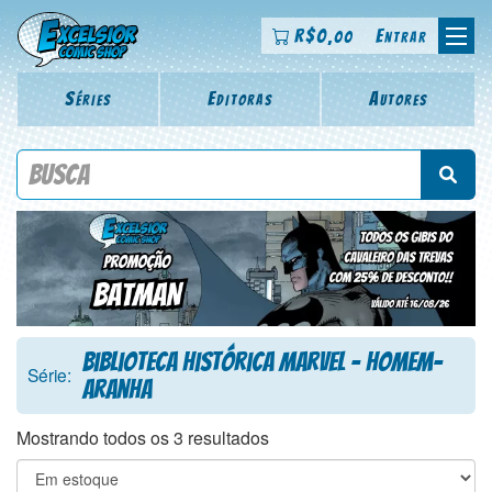
R$
0
Entrar
,00
Séries
Editoras
Autores
Procure por título da revista, personagem, série, escritor,
desenhista, arte-finalista, colorista
Biblioteca Histórica Marvel - Homem-
Série:
Aranha
Mostrando todos os 3 resultados