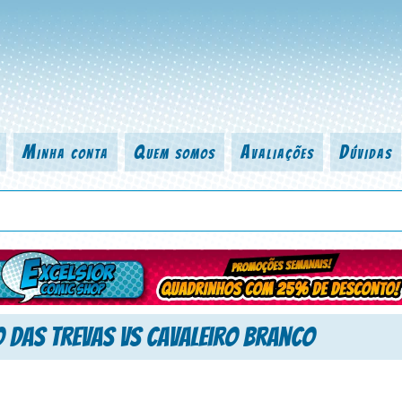
Minha conta
Quem somos
Avaliações
Dúvidas
 título da revista, personagem, série, escritor, desenhista, arte-finalist
o das Trevas Vs Cavaleiro Branco