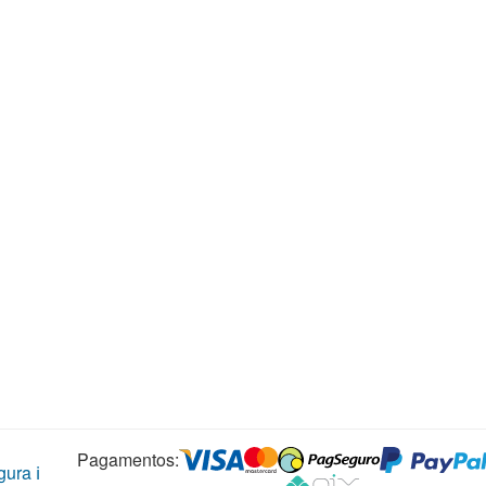
Pagamentos:
ura ℹ️