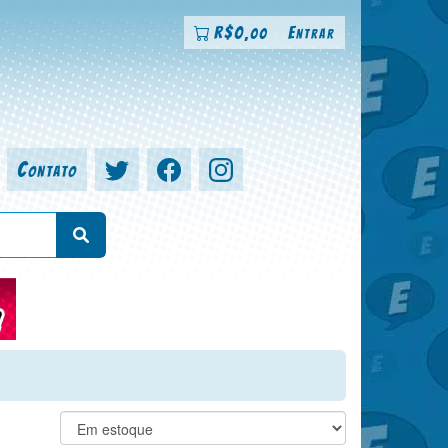
R$
0
Entrar
,00
Contato
a, colorista