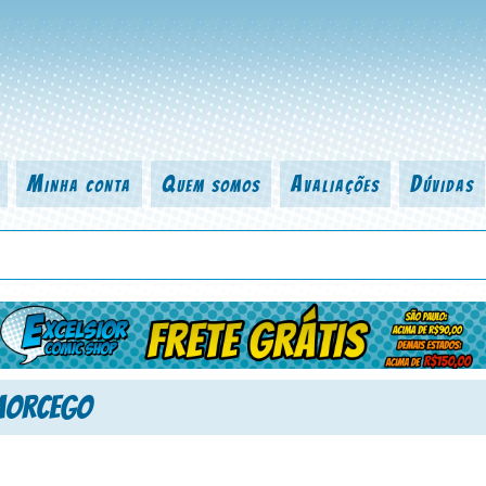
Minha conta
Quem somos
Avaliações
Dúvidas
 título da revista, personagem, série, escritor, desenhista, arte-finalist
Morcego