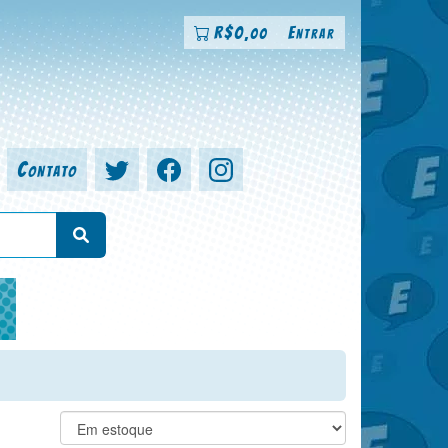
R$
0
Entrar
,00
Contato
a, colorista