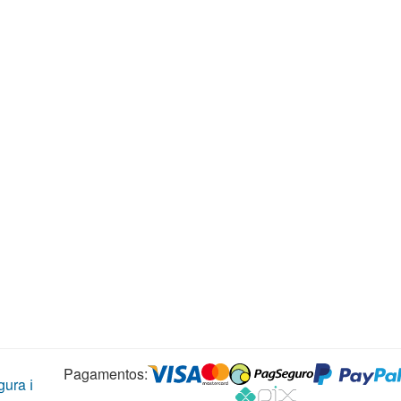
Pagamentos:
ura ℹ️