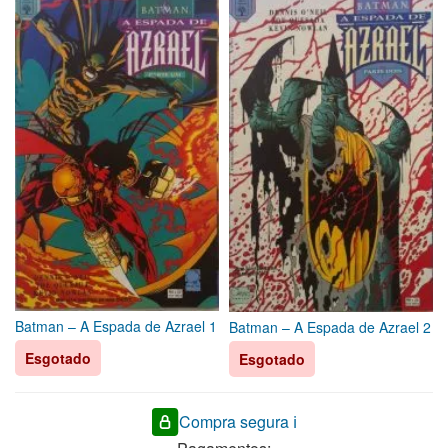
Batman – A Espada de Azrael 1
Batman – A Espada de Azrael 2
Esgotado
Esgotado
Compra segura ℹ️