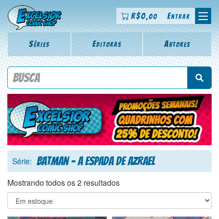
R$
0
Entrar
,00
Séries
Editoras
Autores
Procure por título da revista, personagem, série, escritor,
desenhista, arte-finalista, colorista
Batman - A Espada de Azrael
Série:
Mostrando todos os 2 resultados