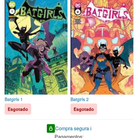
Batgirls 1
Batgirls 2
Esgotado
Esgotado
Compra segura ℹ️
Pagamentos: