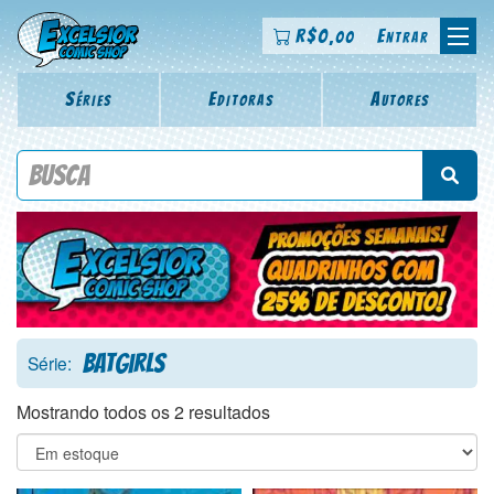
R$
0
Entrar
,00
Séries
Editoras
Autores
Procure por título da revista, personagem, série, escritor,
desenhista, arte-finalista, colorista
Batgirls
Série:
Mostrando todos os 2 resultados