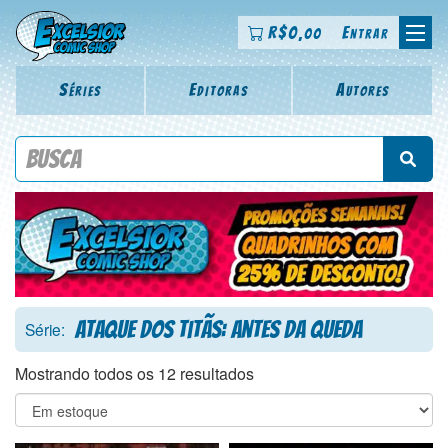
R$
0
Entrar
,00
Séries
Editoras
Autores
Procure por título da revista, personagem, série, escritor,
desenhista, arte-finalista, colorista
Ataque dos Titãs: Antes da Queda
Série:
Mostrando todos os 12 resultados