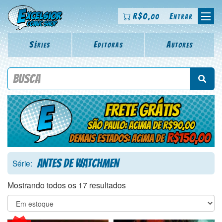
R$
0
Entrar
,00
Séries
Editoras
Autores
Procure por título da revista, personagem, série, escritor,
desenhista, arte-finalista, colorista
Antes de Watchmen
Série:
Mostrando todos os 17 resultados