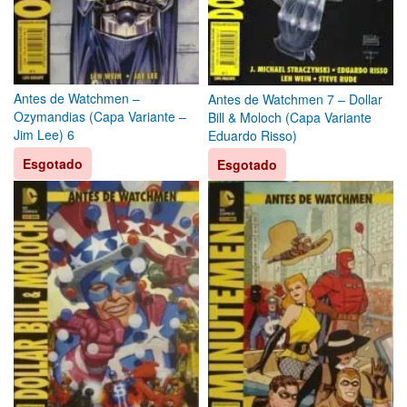
Antes de Watchmen –
Antes de Watchmen 7 – Dollar
Ozymandias (Capa Variante –
Bill & Moloch (Capa Variante
Jim Lee) 6
Eduardo Risso)
Esgotado
Esgotado