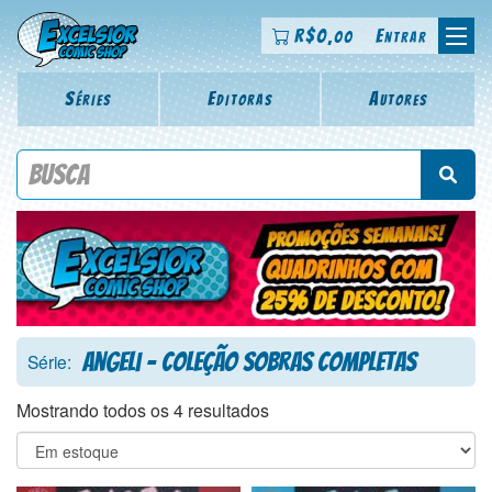
R$
0
Entrar
,00
Séries
Editoras
Autores
Procure por título da revista, personagem, série, escritor,
desenhista, arte-finalista, colorista
Angeli - Coleção Sobras Completas
Série:
Mostrando todos os 4 resultados