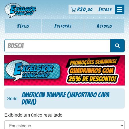
R$
0
Entrar
,00
Séries
Editoras
Autores
Procure por título da revista, personagem, série, escritor,
desenhista, arte-finalista, colorista
American Vampire (Importado Capa
Série:
Dura)
Exibindo um único resultado