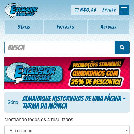
R$
0
Entrar
,00
Séries
Editoras
Autores
Procure por título da revista, personagem, série, escritor,
desenhista, arte-finalista, colorista
Almanaque Historinhas de uma página -
Série:
Turma da Mônica
Mostrando todos os 4 resultados