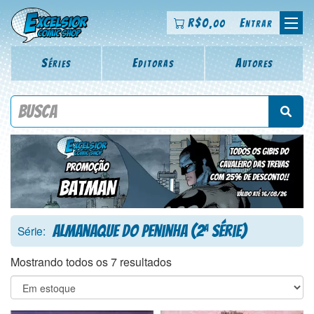
R$
0
Entrar
,00
Séries
Editoras
Autores
Procure por título da revista, personagem, série, escritor,
desenhista, arte-finalista, colorista
Almanaque do Peninha (2
Série)
a
Série:
Mostrando todos os 7 resultados