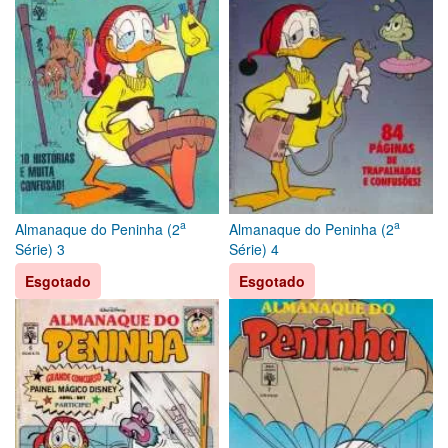
a
a
Almanaque do Peninha (2
Almanaque do Peninha (2
Série) 3
Série) 4
Esgotado
Esgotado