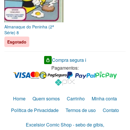
a
Almanaque do Peninha (2
Série) 8
Esgotado
Compra segura ℹ️
Pagamentos:
Home
Quem somos
Carrinho
Minha conta
Política de Privacidade
Termos de uso
Contato
Excelsior Comic Shop - sebo de gibis,