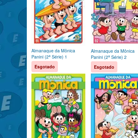
Almanaque da Mônica
Almanaque da Mônica
a
a
Panini (2
Série) 1
Panini (2
Série) 2
Esgotado
Esgotado