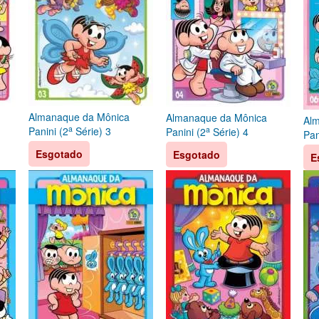
Almanaque da Mônica
Almanaque da Mônica
Al
a
a
Panini (2
Série) 3
Panini (2
Série) 4
Pan
Esgotado
Esgotado
E