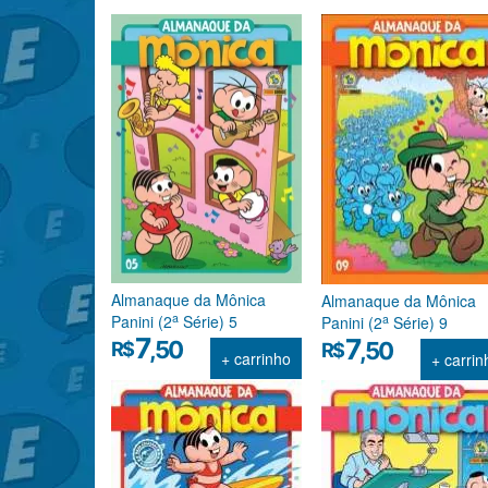
Almanaque da Mônica
Almanaque da Mônica
a
a
Panini (2
Série) 5
Panini (2
Série) 9
7
7
,50
R$
,50
R$
+ carrinho
+ carrin