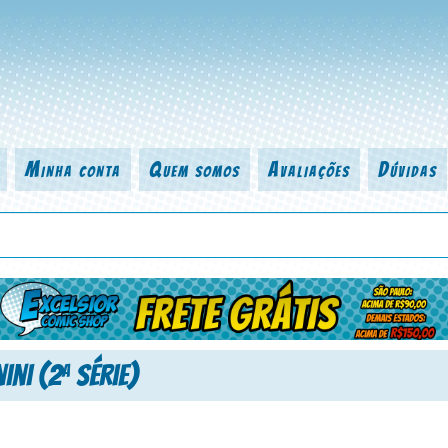
Minha conta
Quem somos
Avaliações
Dúvidas
 título da revista, personagem, série, escritor, desenhista, arte-finalist
ini (2
Série)
a