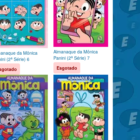
Almanaque da Mônica
manaque da Mônica
a
Panini (2
Série) 7
a
ini (2
Série) 6
Esgotado
sgotado