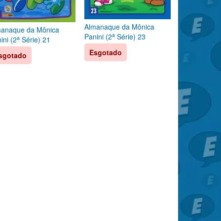
Almanaque da Mônica
manaque da Mônica
a
Panini (2
Série) 23
a
ini (2
Série) 21
Esgotado
sgotado