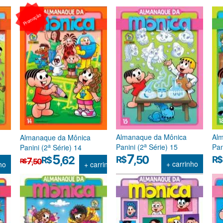
Promoção
Almanaque da Mônica
Al
Almanaque da Mônica
a
a
Panini (2
Série) 15
Pan
Panini (2
Série) 14
O
O
7
5
,50
,62
R$
R$
R$
7
,50
R$
+ carrinho
ho
+ carrinho
preço
preço
original
atual
era:
é:
R$7,50.
R$5,62.