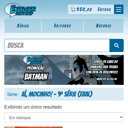
R$
0
Entrar
,00
Séries
Editoras
Autores
Procure por título da revista, personagem, série, escritor,
desenhista, arte-finalista, colorista
Aí, Mocinho! - 9
Série (Ebal)
a
Série:
Exibindo um único resultado