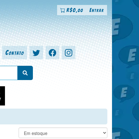
R$
0
Entrar
,00
Contato
a, colorista