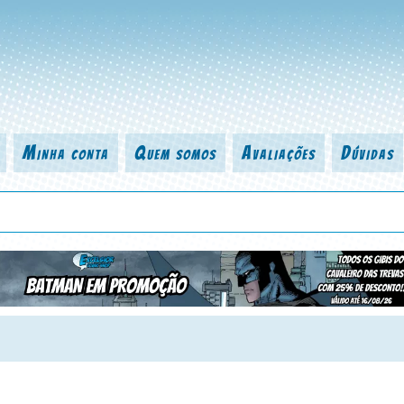
Minha conta
Quem somos
Avaliações
Dúvidas
 título da revista, personagem, série, escritor, desenhista, arte-finalist