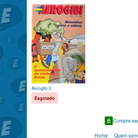
Aerogibi 2
Esgotado
Compra seg
Home
Quem som