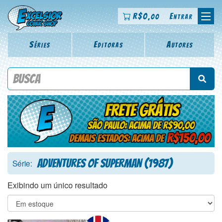
R$
0
Entrar
,00
Séries
Editoras
Autores
Procure por título da revista, personagem, série, escritor,
desenhista, arte-finalista, colorista
Adventures of Superman (1987)
Série:
Exibindo um único resultado