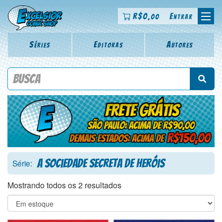
R$
0
Entrar
,00
Séries
Editoras
Autores
Procure por título da revista, personagem, série, escritor,
desenhista, arte-finalista, colorista
A Sociedade Secreta de Heróis
Série:
Mostrando todos os 2 resultados