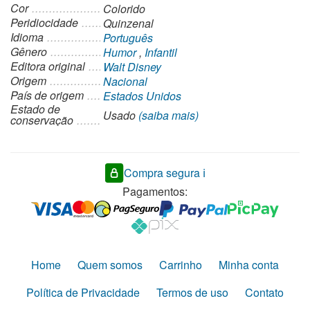
Cor
Colorido
Peridiocidade
Quinzenal
Idioma
Português
Gênero
Humor
,
Infantil
Editora original
Walt Disney
Origem
Nacional
País de origem
Estados Unidos
Estado de
Usado
(saiba mais)
conservação
Compra segura ℹ️
Pagamentos:
Home
Quem somos
Carrinho
Minha conta
Política de Privacidade
Termos de uso
Contato