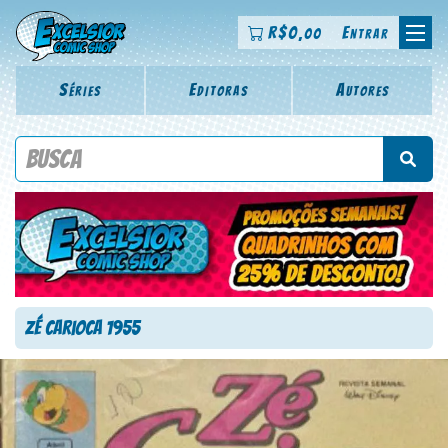
R$
0
Entrar
,00
Séries
Editoras
Autores
Procure por título da revista, personagem, série, escritor,
desenhista, arte-finalista, colorista
Zé Carioca 1955