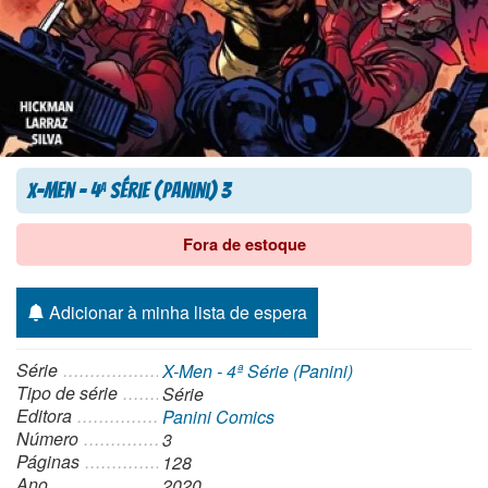
X-Men – 4
Série (Panini) 3
a
Fora de estoque
Adicionar à minha lista de espera
Série
X-Men - 4ª Série (Panini)
Tipo de série
Série
Editora
Panini Comics
Número
3
Páginas
128
Ano
2020