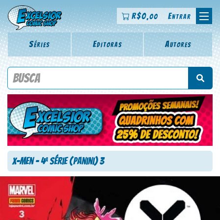
R$
0
Entrar
,00
Séries
Editoras
Autores
Procure por título da revista, personagem, série, escritor,
desenhista, arte-finalista, colorista
X-Men – 4
Série (Panini) 3
a