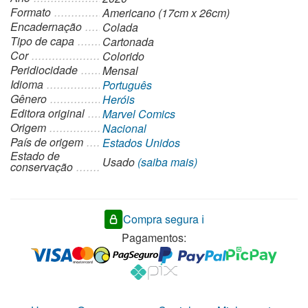
Formato
Americano (17cm x 26cm)
Encadernação
Colada
Tipo de capa
Cartonada
Cor
Colorido
Peridiocidade
Mensal
Idioma
Português
Gênero
Heróis
Editora original
Marvel Comics
Origem
Nacional
País de origem
Estados Unidos
Estado de
Usado
(saiba mais)
conservação
Compra segura ℹ️
Pagamentos: