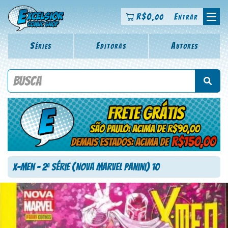
R$
0
Entrar
,00
Séries
Editoras
Autores
Procure por título da revista, personagem, série, escritor,
desenhista, arte-finalista, colorista
X-Men – 2
Série (Nova Marvel Panini) 10
a