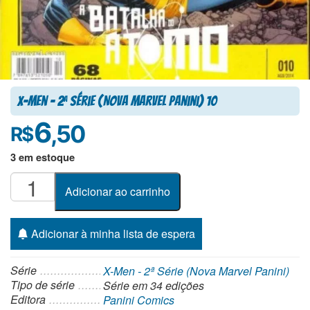
X-Men – 2
Série (Nova Marvel Panini) 10
a
6
,50
R$
3 em estoque
X-
Adicionar ao carrinho
Men
-
2ª
Adicionar à minha lista de espera
Série
(Nova
Série
X-Men - 2ª Série (Nova Marvel Panini)
Marvel
Tipo de série
Série
em 34 edições
Editora
Panini Comics
Panini)