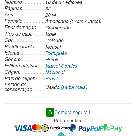
Número
10 de 34 edições
10
Páginas
68
quantidade
Ano
2014
Formato
Americano (17cm x 26cm)
Encadernação
Grampeado
Tipo de capa
Mole
Cor
Colorido
Peridiocidade
Mensal
Idioma
Português
Gênero
Heróis
Editora original
Marvel Comics
Origem
Nacional
País de origem
Brasil
Estado de
Usado
(saiba mais)
conservação
Compra segura ℹ️
Pagamentos: