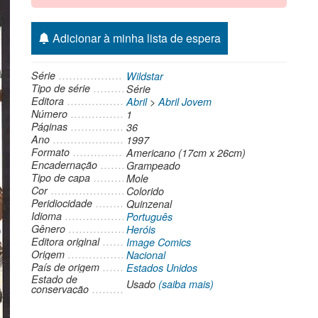
Adicionar à minha lista de espera
Série
Wildstar
Tipo de série
Série
Editora
Abril
>
Abril Jovem
Número
1
Páginas
36
Ano
1997
Formato
Americano (17cm x 26cm)
Encadernação
Grampeado
Tipo de capa
Mole
Cor
Colorido
Peridiocidade
Quinzenal
Idioma
Português
Gênero
Heróis
Editora original
Image Comics
Origem
Nacional
País de origem
Estados Unidos
Estado de
Usado
(saiba mais)
conservação