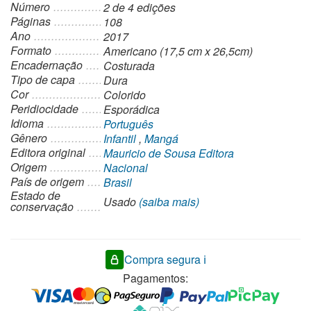
Número
2 de 4 edições
Páginas
108
Ano
2017
Formato
Americano (17,5 cm x 26,5cm)
Encadernação
Costurada
Tipo de capa
Dura
Cor
Colorido
Peridiocidade
Esporádica
Idioma
Português
Gênero
Infantil
,
Mangá
Editora original
Mauricio de Sousa Editora
Origem
Nacional
País de origem
Brasil
Estado de
Usado
(saiba mais)
conservação
Compra segura ℹ️
Pagamentos: