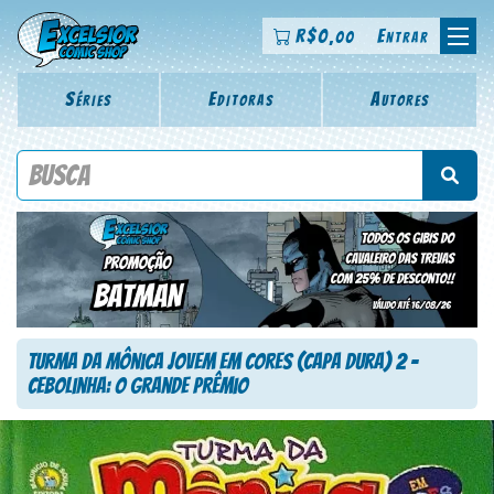
R$
0
Entrar
,00
Séries
Editoras
Autores
Procure por título da revista, personagem, série, escritor,
desenhista, arte-finalista, colorista
Turma da Mônica Jovem em Cores (Capa Dura) 2 –
Cebolinha: O Grande Prêmio