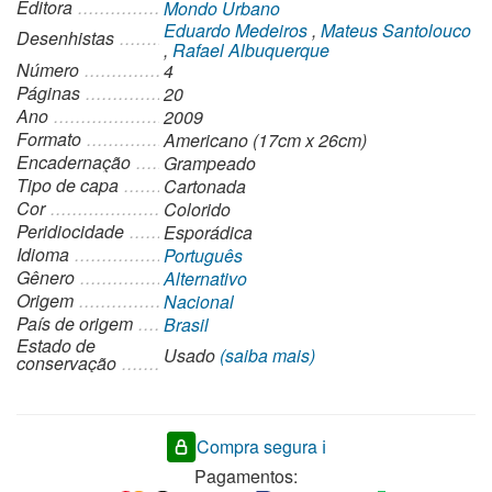
Editora
Mondo Urbano
Eduardo Medeiros
,
Mateus Santolouco
Desenhistas
,
Rafael Albuquerque
Número
4
Páginas
20
Ano
2009
Formato
Americano (17cm x 26cm)
Encadernação
Grampeado
Tipo de capa
Cartonada
Cor
Colorido
Peridiocidade
Esporádica
Idioma
Português
Gênero
Alternativo
Origem
Nacional
País de origem
Brasil
Estado de
Usado
(saiba mais)
conservação
Compra segura ℹ️
Pagamentos: