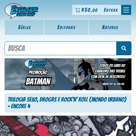
R$
0
Entrar
,00
Séries
Editoras
Autores
Procure por título da revista, personagem, série, escritor,
desenhista, arte-finalista, colorista
Trilogia Sexo, Drogas e Rock’n’ Roll (Mondo Urbano)
– Encore 4