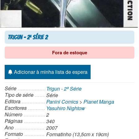
Trigun – 2
Série 2
a
Fora de estoque
Adicionar à minha lista de espera
Série
Trigun - 2ª Série
Tipo de série
Série
Editora
Panini Comics
>
Planet Manga
Escritores
Yasuhiro Nightow
Número
2
Páginas
340
Ano
2007
Formato
Formatinho (13,5cm x 19cm)