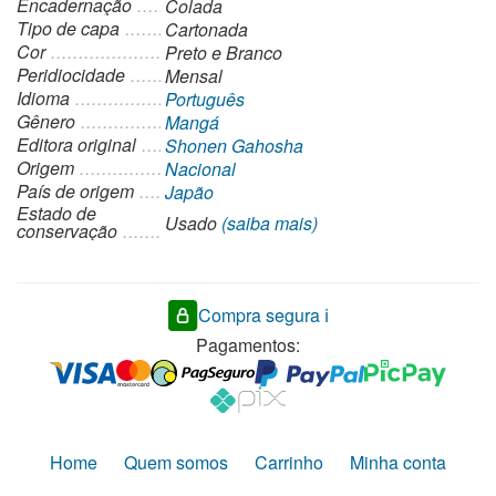
Encadernação
Colada
Tipo de capa
Cartonada
Cor
Preto e Branco
Peridiocidade
Mensal
Idioma
Português
Gênero
Mangá
Editora original
Shonen Gahosha
Origem
Nacional
País de origem
Japão
Estado de
Usado
(saiba mais)
conservação
Compra segura ℹ️
Pagamentos:
Home
Quem somos
Carrinho
Minha conta