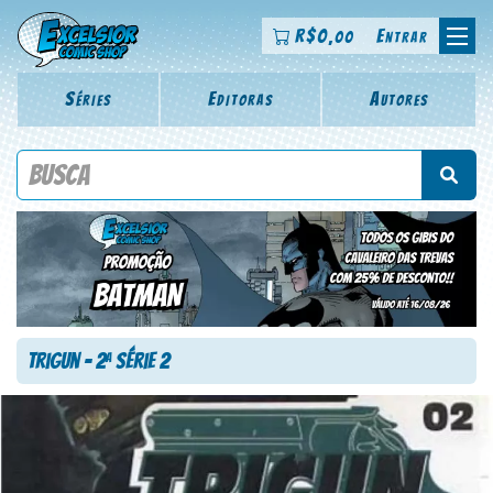
R$
0
Entrar
,00
Séries
Editoras
Autores
Procure por título da revista, personagem, série, escritor,
desenhista, arte-finalista, colorista
Trigun – 2
Série 2
a