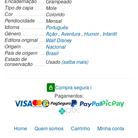
Encadernação
Grampeado
Tipo de capa
Mole
Cor
Colorido
Peridiocidade
Mensal
Idioma
Português
Gênero
Ação
,
Aventura
,
Humor
,
Infantil
Editora original
Walt Disney
Origem
Nacional
País de origem
Brasil
Estado de
Usado
(saiba mais)
conservação
Compra segura ℹ️
Pagamentos:
Home
Quem somos
Carrinho
Minha conta