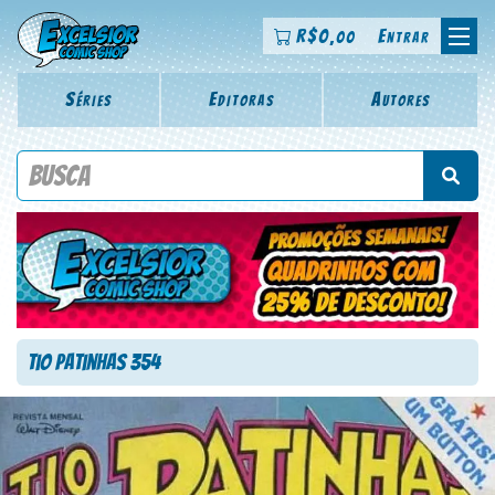
R$
0
Entrar
,00
Séries
Editoras
Autores
Procure por título da revista, personagem, série, escritor,
desenhista, arte-finalista, colorista
Tio Patinhas 354