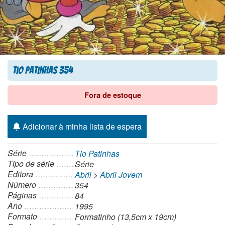
Tio Patinhas 354
Fora de estoque
Adicionar à minha lista de espera
Série
Tio Patinhas
Tipo de série
Série
Editora
Abril
>
Abril Jovem
Número
354
Páginas
84
Ano
1995
Formato
Formatinho (13,5cm x 19cm)