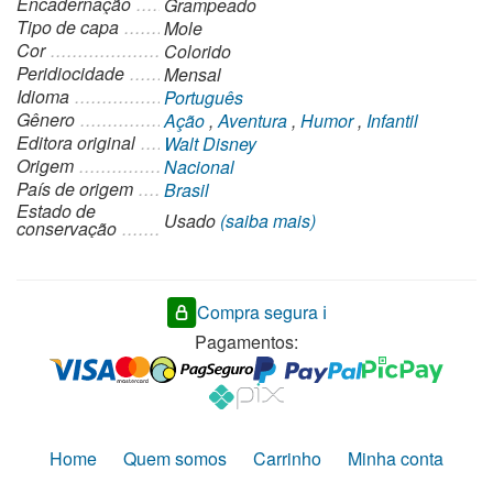
Encadernação
Grampeado
Tipo de capa
Mole
Cor
Colorido
Peridiocidade
Mensal
Idioma
Português
Gênero
Ação
,
Aventura
,
Humor
,
Infantil
Editora original
Walt Disney
Origem
Nacional
País de origem
Brasil
Estado de
Usado
(saiba mais)
conservação
Compra segura ℹ️
Pagamentos:
Home
Quem somos
Carrinho
Minha conta