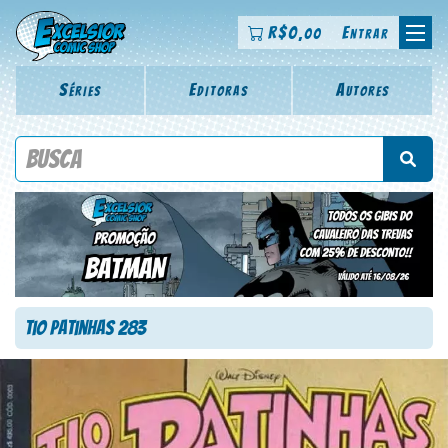
R$
0
Entrar
,00
Séries
Editoras
Autores
Procure por título da revista, personagem, série, escritor,
desenhista, arte-finalista, colorista
Tio Patinhas 283